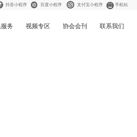




抖音小程序
百度小程序
支付宝小程序
手机站
员服务
视频专区
协会会刊
联系我们
会须知
线购买
料下载
才招騁