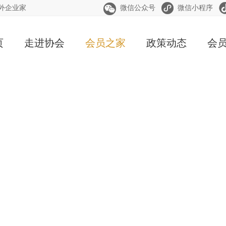


海外企业家
微信公众号
微信小程序
页
走进协会
会员之家
政策动态
会
協會簡介
会员单位
协会动态
入
協會宗旨
在
组织架构
资
人
会员之家
资源整合、传承创新、和谐共赢、服务社会