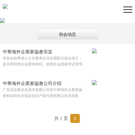
政策动态
NEWS
协会动态
中華海外企業家協會宗旨
本协会由華籍人士在香港企业自愿联合发起成立，
是非营利性社会团体组织。按照社会团体登记管理
核准注册登记的要求制定本章程。…
中華海外企業家協會公司介绍
广东启业家信息咨询有限公司是中華海外企業家協
會和深圳市天瑞达知识产权代理有限公司共同投
资，中華海外企業家協會 CHINA OVERSEAS
ENTREPRENEURS ASSOCIATION是一個在中國成
立的組織，在促進海外華人企業家之間的聯繫和合
共 1 页
1
作。該協會主要建立為華人企業家在國內外交流合
作的重要平台之一。…